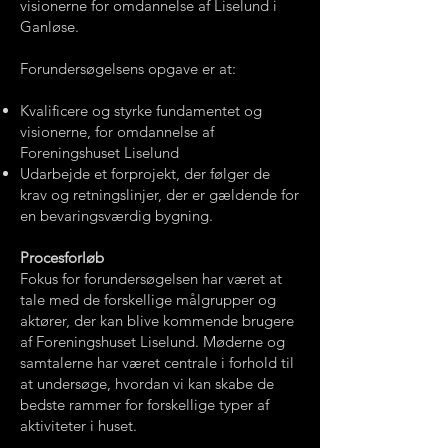
visionerne for omdannelse af Liselund i
Ganløse.
Forundersøgelsens opgave er at:
Kvalificere og styrke fundamentet og
visionerne, for omdannelse af
Foreningshuset Liselund
Udarbejde et forprojekt, der følger de
krav og retningslinjer, der er gældende for
en bevaringsværdig bygning.
Procesforløb
Fokus for forundersøgelsen har været at
tale med de forskellige målgrupper og
aktører, der kan blive kommende brugere
af Foreningshuset Liselund. Møderne og
samtalerne har været centrale i forhold til
at undersøge, hvordan vi kan skabe de
bedste rammer for forskellige typer af
aktiviteter i huset.