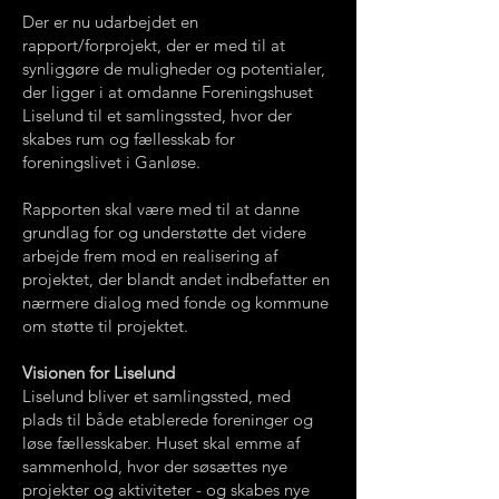
Der er nu udarbejdet en
rapport/forprojekt, der er med til at
synliggøre de muligheder og potentialer,
der ligger i at omdanne Foreningshuset
Liselund til et samlingssted, hvor der
skabes rum og fællesskab for
foreningslivet i Ganløse.
Rapporten skal være med til at danne
grundlag for og understøtte det videre
arbejde frem mod en realisering af
projektet, der blandt andet indbefatter en
nærmere dialog med fonde og kommune
om støtte til projektet.
Visionen for Liselund
Liselund bliver et samlingssted, med
plads til både etablerede foreninger og
løse fællesskaber. Huset skal emme af
sammenhold, hvor der søsættes nye
projekter og aktiviteter - og skabes nye