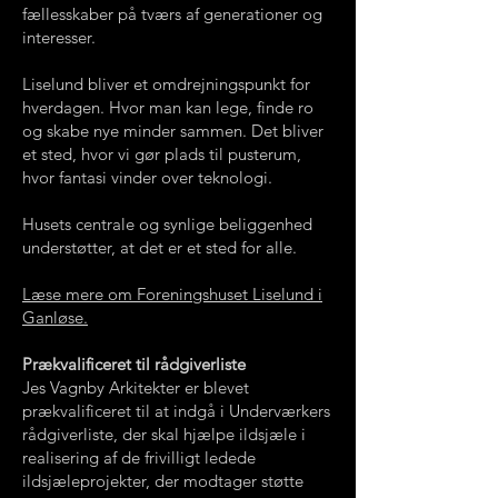
fællesskaber på tværs af generationer og
interesser.
Liselund bliver et omdrejningspunkt for
hverdagen. Hvor man kan lege, finde ro
og skabe nye minder sammen. Det bliver
et sted, hvor vi gør plads til pusterum,
hvor fantasi vinder over teknologi.
Husets centrale og synlige beliggenhed
understøtter, at det er et sted for alle.
Læse mere om Foreningshuset Liselund i
Ganløse.
Prækvalificeret til rådgiverliste
Jes Vagnby Arkitekter er blevet
prækvalificeret til at indgå i Underværkers
rådgiverliste, der skal hjælpe ildsjæle i
realisering af de frivilligt ledede
ildsjæleprojekter, der modtager støtte