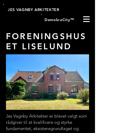
JES VAGNBY ARKITEKTER
DemokraCity
™
FORENINGSHUS
ET LISELUND
Jes Vagnby Arkitekter er blevet valgt som
rådgiver til at kvalificere og styrke
fundamentet, eksistensgrundlaget og