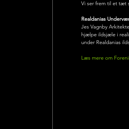
Vi ser frem til et t
Realdanias Undervæ
Jes Vagnby Arkitekter
hjælpe ildsjæle i real
under Realdanias il
Læs mere om Forenin