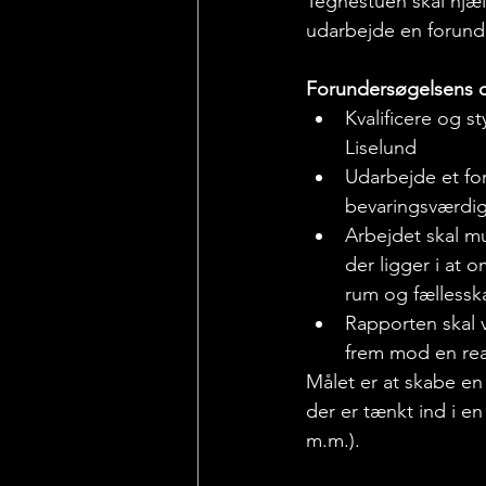
Tegnestuen skal hjæl
udarbejde en forunde
Forundersøgelsens o
Kvalificere og 
Liselund
Udarbejde et for
bevaringsværdig
Arbejdet skal mu
der ligger i at 
rum og fællesska
Rapporten skal 
frem mod en real
Målet er at skabe en
der er tænkt ind i e
m.m.). 