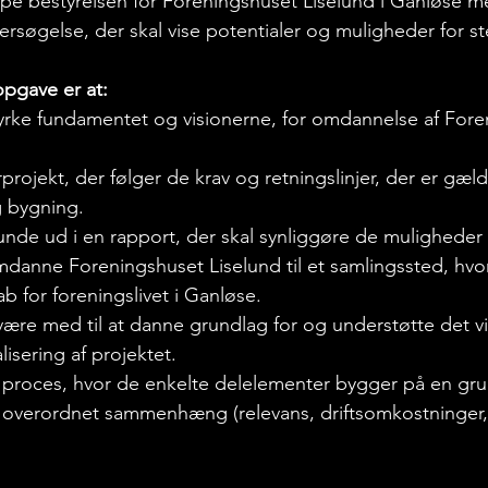
pe bestyrelsen for Foreningshuset Liselund i Ganløse m
rsøgelse, der skal vise potentialer og muligheder for st
pgave er at:
styrke fundamentet og visionerne, for omdannelse af Fore
projekt, der følger de krav og retningslinjer, der er gæl
 bygning.  
nde ud i en rapport, der skal synliggøre de muligheder 
omdanne Foreningshuset Liselund til et samlingssted, hvo
b for foreningslivet i Ganløse. 
være med til at danne grundlag for og understøtte det v
isering af projektet.
 proces, hvor de enkelte delelementer bygger på en gru
n overordnet sammenhæng (relevans, driftsomkostninger, 