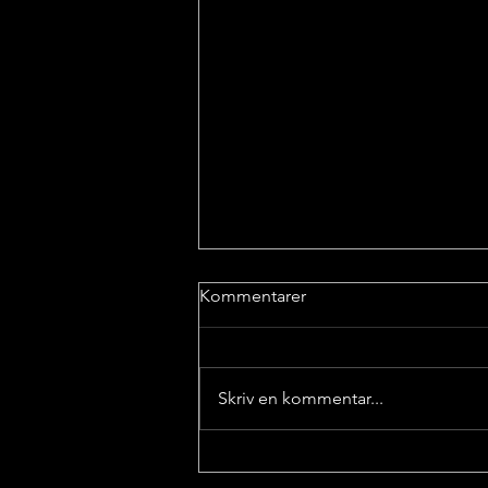
Kommentarer
Skriv en kommentar...
En platform for fællesskab,
faglighed og formidling