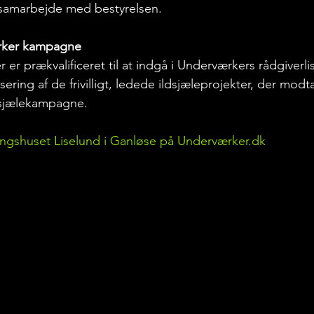
æt samarbejde med bestyrelsen.
rker kampagne
 er prækvalificeret til at indgå i Underværkers rådgiverlis
isering af de frivilligt, ledede ildsjæleprojekter, der modt
dsjælekampagne. 
gshuset Liselund i Ganløse på Underværker.dk