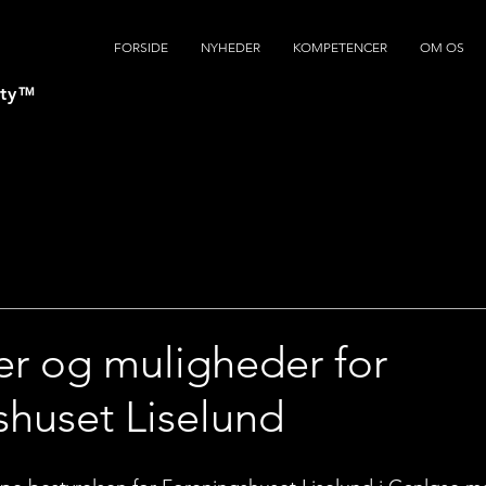
FORSIDE
NYHEDER
KOMPETENCER
OM OS
ty
™
g
er og muligheder for
shuset Liselund