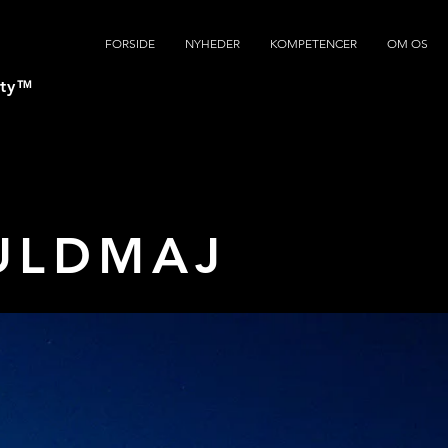
FORSIDE
NYHEDER
KOMPETENCER
OM OS
ty
™
ULDMAJ