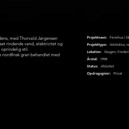
Projektnavn:
Feriehus i S
idens, med Thorvald Jørgensen
set rindende vand, elektricitet og
Projekttype:
Arkitektur, 
 oprindelig stil.
Lokation:
Skagen, Freder
 nordfinsk gran behandlet med
Årstal:
1998
Status:
Afsluttet
Opdragsgiver:
Privat