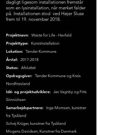
dagligt ligesom installationen fremstår
som en lysinstallation, når mørket falder
på. Installationen stod ved Højer Sluse
frem til 19. november 2018.
Projektnavn:
Waste for Life - Havfald
Projekttype:
Kunstinstallation
Lokation:
Tønder Kommune
Årstal:
2017-2018
Status:
Afsluttet
Opdragsgiver:
Tønder Kommune og Kreis
Nordfriesland
Idé- og projektudviklere:
Jes Vagnby og Frits
Sönnichsen
Samarbejdspartnere:
Inga Momsen, kunstner
fra Tyskland
Solvej Krüger, kunstner fra Tyskland
Mogens Davidsen, Kunstner fra Danmark