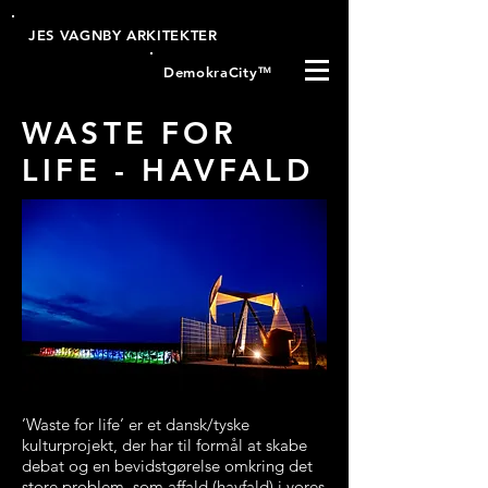
JES VAGNBY ARKITEKTER
DemokraCity
™
WASTE FOR
LIFE - HAVFALD
’Waste for life’ er et dansk/tyske
kulturprojekt, der har til formål at skabe
debat og en bevidstgørelse omkring det
store problem, som affald (havfald) i vores